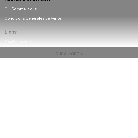
Qui Somme-Nous
Conditions Générales de Vente
Liens
Configurateur
Services
SHOW MORE
Blog
B2B
VIP
CLUB
Catégories
Informatique
Vidéosurveillance
Réseau