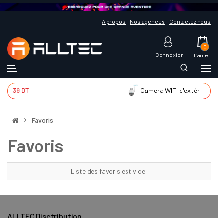
A propos
-
Nos agences
-
Contactez nous
0
Connexion
Panier
139 DT
Camera WIFI d'extér
225 
Favoris
Favoris
Liste des favoris est vide !
ALLTEC Disctribution