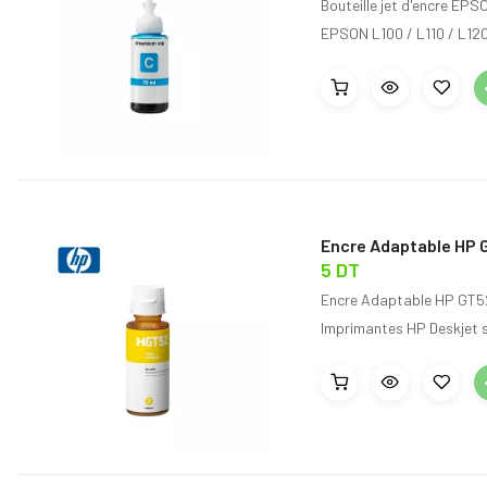
Bouteille jet d'encre EP
EPSON L100 / L110 / L120 
Encre Adaptable HP G
5 DT
Encre Adaptable HP GT52 
Imprimantes HP Deskjet s