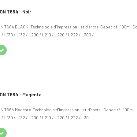
ON T664 - Noir
SON T664 BLACK -Technologie d'impression: jet d'encre-Capacité: 100ml-C
/ L130 / L132 / L200 / L210 / L220 / L222 / L300 /..
ON T664 - Magenta
SON T664 Magenta-Technologie d'impression: jet d'encre -Capacité: 100ml 
/ L130 / L132 / L200 / L210 / L220 / L222 / L30..