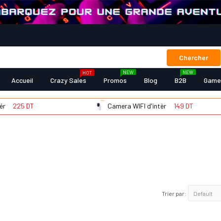
Chercher
NEW
NEW
HOT
Accueil
Crazy Sales
Promos
Blog
B2B
Game
Camera WIFI d'intèr
149 DT
Trier par: