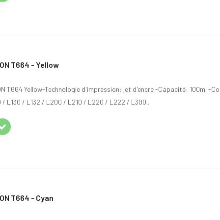
ON T664 - Yellow
SON T664 Yellow-Technologie d'impression: jet d'encre -Capacité: 100ml -C
/ L130 / L132 / L200 / L210 / L220 / L222 / L300..
ON T664 - Cyan