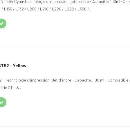
SON T664 Cyan-Technologie d'impression: jet d'encre -Capacité: 100ml -Co
/ L130 / L132 / L200 / L210 / L220 / L222 / L300 /..
T52 - Yellow
- Technologie d'impression: Jet d'encre - Capacité: 100 ml - Compatible 
érie GT -&..