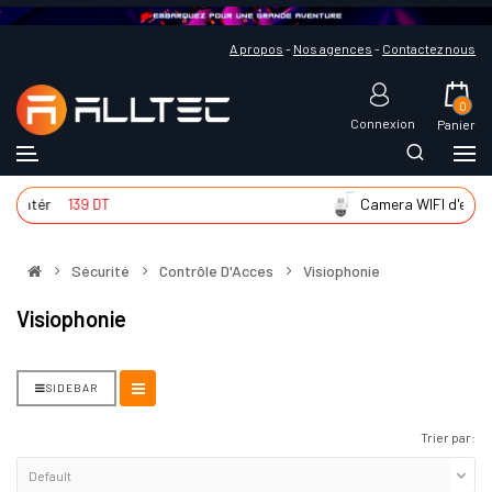
A propos
-
Nos agences
-
Contactez nous
0
Connexion
Panier
d'intér
139 DT
Camera WIFI d'extér
Sécurité
Contrôle D'Acces
Visiophonie
Visiophonie
SIDEBAR
Trier par: