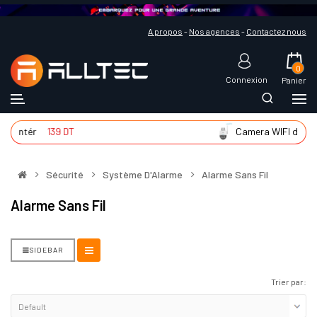
A propos
-
Nos agences
-
Contactez nous
0
Connexion
Panier
 d'intér
139 DT
Camera WIFI d'exté
Sécurité
Système D'Alarme
Alarme Sans Fil
Alarme Sans Fil
SIDEBAR
Trier par: