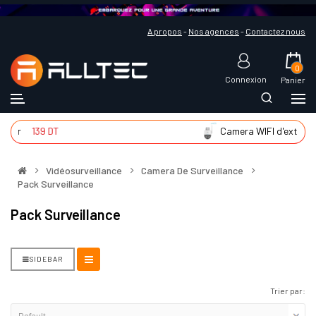
A propos
-
Nos agences
-
Contactez nous
0
Connexion
Panier
ntér
139 DT
Camera WIFI d'extér
Vidéosurveillance
Camera De Surveillance
Pack Surveillance
Pack Surveillance
SIDEBAR
Trier par: