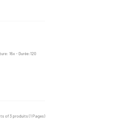
ure: 16x - Durée:120
its of 3 produits (1 Pages)