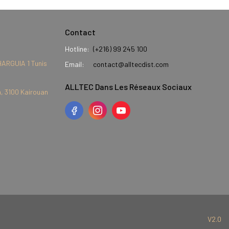
Contact
Hotline:
(+216) 99 245 100
HARGUIA 1 Tunis
Email:
contact@alltecdist.com
ALLTEC Dans Les Réseaux Sociaux
, 3100 Kairouan
V2.0