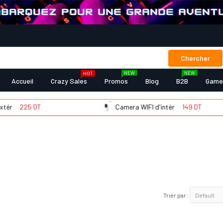
Chercher
NEW
NEW
HOT
Accueil
Crazy Sales
Promos
Blog
B2B
Game
225 DT
Camera WIFI d'intèr
149 DT
Trier par: