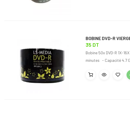
BOBINE DVD-R VIERGE
35 DT
Bobine 50x DVD-R 1X-16X 
minutes - Capacité 4.7 G