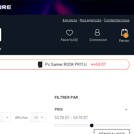
A propos
-
Nos agences
-
Contactez nous
0
Favoris (
0
)
Connexion
Panier
r
Pc Gamer ROOK PR11 U
4459 DT
FILTRER PAR :
PRIX
5579 DT - 5579 DT
Afficher :