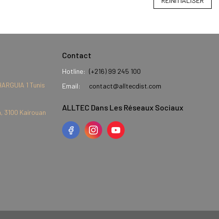
RÉINITIALISER
Contact
Hotline:
(+216) 99 245 100
HARGUIA 1 Tunis
Email:
contact@alltecdist.com
ALLTEC Dans Les Réseaux Sociaux
, 3100 Kairouan