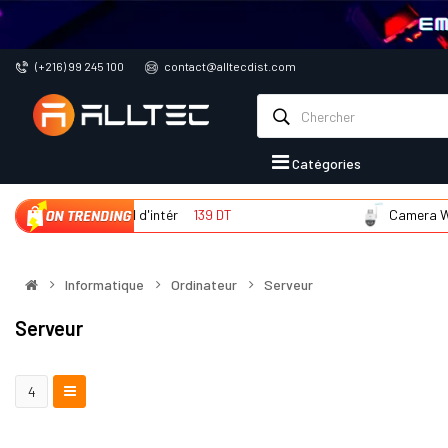
(+216) 99 245 100
contact@alltecdist.com
Catégories
Camera WIFI d'intér
139 DT
Camera WIFI 
Informatique
Ordinateur
Serveur
Serveur
4