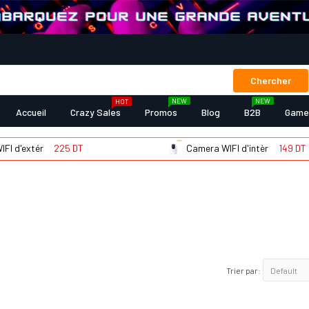
Chercher
NEW
NEW
HOT
Accueil
Crazy Sales
Promos
Blog
B2B
Game
d'extér
225 DT
Camera WIFI d'intèr
149 DT
Trier par: