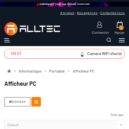
A propos
-
Nos agences
-
Contactez nous
0
Connexion
Panier
r
139 DT
Camera WIFI d'extér
225
Informatique
Portable
Afficheur PC
Afficheur PC
SIDEBAR
Trier par: