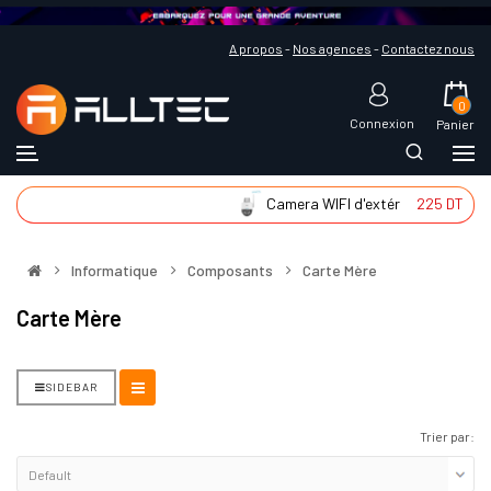
A propos
-
Nos agences
-
Contactez nous
0
Connexion
Panier
Camera WIFI d'extér
225 DT
Informatique
Composants
Carte Mère
Carte Mère
SIDEBAR
Trier par: