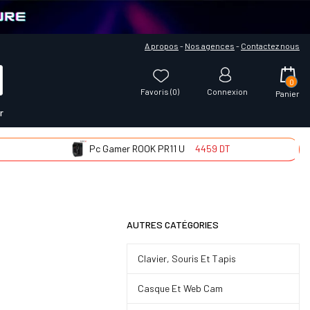
A propos
-
Nos agences
-
Contactez nous
0
Favoris (
0
)
Connexion
Panier
r
Pc Gamer ROOK PR11 U
4459 DT
Pc G
AUTRES CATÉGORIES
Clavier, Souris Et Tapis
Casque Et Web Cam