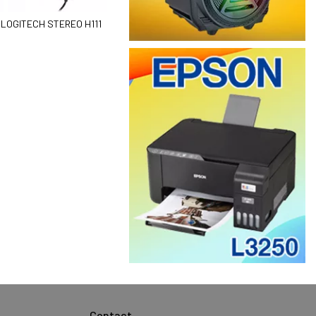
LOGITECH STEREO H111
Manette USB DOUBLE SIMPLE 701D
10.9 DT
Contact