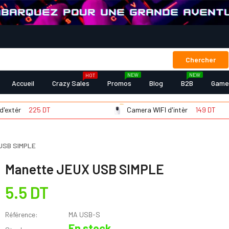
Chercher
NEW
NEW
HOT
Accueil
Crazy Sales
Promos
Blog
B2B
Game
225 DT
Camera WIFI d'intèr
149 DT
USB SIMPLE
Manette JEUX USB SIMPLE
5.5 DT
Référence:
MA USB-S
En stock