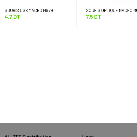
SOURIS USB MACRO M879
SOURIS OPTIQUE MACRO M
4.7 DT
7.5 DT
ALLTEC Disctribution
Liens