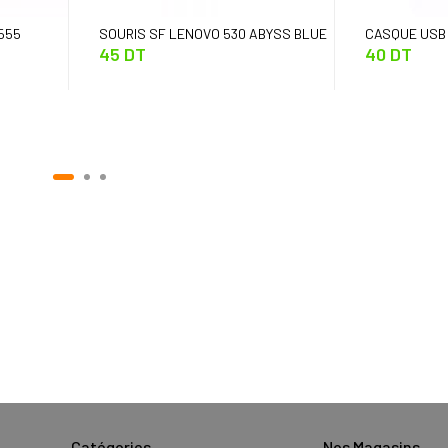
555
SOURIS SF LENOVO 530 ABYSS BLUE
CASQUE USB 
45 DT
40 DT
Catégories
Nos Magasins