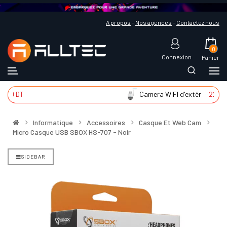
A propos
-
Nos agences
-
Contactez nous
0
Connexion
Panier
9 DT
Camera WIFI d'extér
225 DT
Informatique
Accessoires
Casque Et Web Cam
Micro Casque USB SBOX HS-707 - Noir
SIDEBAR