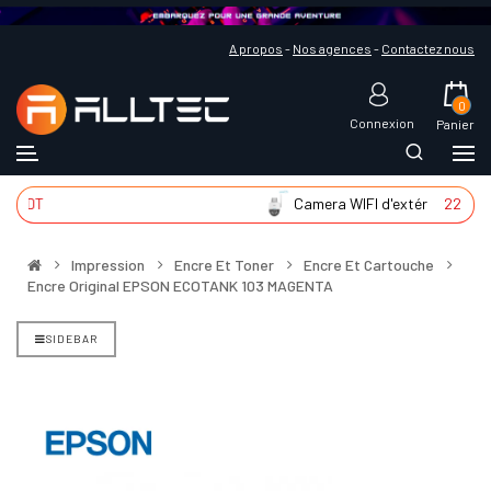
A propos
-
Nos agences
-
Contactez nous
0
Connexion
Panier
 DT
Camera WIFI d'extér
225 DT
Impression
Encre Et Toner
Encre Et Cartouche
Encre Original EPSON ECOTANK 103 MAGENTA
SIDEBAR