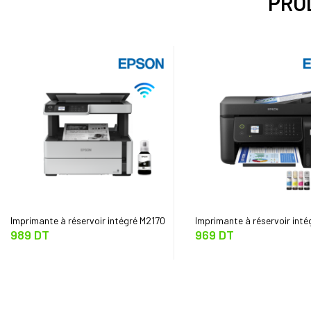
PROD
Imprimante à réservoir intégré M2170
Imprimante à réservoir int
989 DT
969 DT
Monochrome Multifonction avec WIFI
4-en-1 avec WIFI EPSON
EPSON