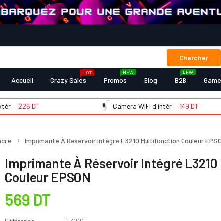
Chercher
NEW
NEW
HOT
Accueil
Crazy Sales
Promos
Blog
B2B
Game
25 DT
Camera WIFI d'intèr
149 DT
ncre
Imprimante À Réservoir Intégré L3210 Multifonction Couleur EPS
Imprimante À Réservoir Intégré L3210 
Couleur EPSON
569 DT
Référence:
L3210