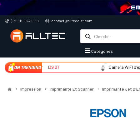
(+216) 99 245 100
contact@alltecdist.com
Catégories
ra WIFI d'intér
139 DT
Camera WIFI d'extér
2
Impression
Imprimante Et Scanner
Imprimante Jet D'E