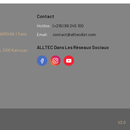
Contact
Hotline:
(+216) 99 245 100
HARGUIA 1 Tunis
Email:
contact@alltecdist.com
ALLTEC Dans Les Réseaux Sociaux
, 3100 Kairouan
V2.0