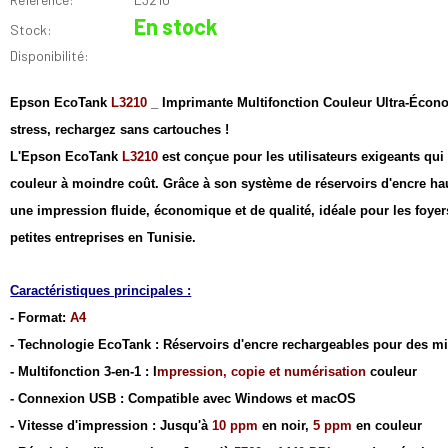
En stock
Stock:
Disponibilité:
Epson EcoTank
L3210
_ Imprimante Multifonction Couleur Ultra-Éco
stress, rechargez sans cartouches !
L'Epson EcoTank
L3210
est conçue pour les utilisateurs exigeants qui
couleur à moindre coût. Grâce à son système de réservoirs d'encre haut
une impression fluide, économique et de qualité, idéale pour les foyers
petites entreprises en Tunisie.
Caractéristiques principales :
- Format:
A4
- Technologie EcoTank : Réservoirs d'encre rechargeables pour des mi
- Multifonction 3-en-1 : I
mpression, copie et numérisation
couleur
- Connexion USB : Compatible avec Windows et macOS
- Vitesse d'impression : Jusqu'à
10 ppm
en noir,
5 ppm
en couleur