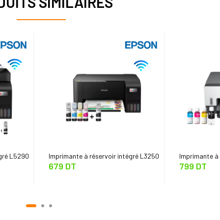
UITS SIMILAIRES
égré L5290
Imprimante à réservoir intégré L3250
Imprimante à 
679 DT
799 DT
multifonction avec WIFI EPSON
multifonction