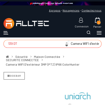
A propos
-
Nos agences
-
Contactez nous
0
Connexion
Panier
139 DT
Camera WIFI d'extér
225 
Sécurité
Maison Connectée
SECURITE CONNECTEE
Camera WIFI D'extérieur 3MP (PTZ) IP66 ColorHunter
SIDEBAR