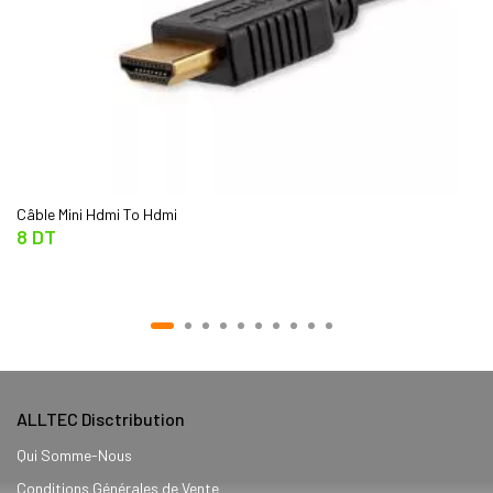
Câble Mini Hdmi To Hdmi
8 DT
ALLTEC Disctribution
Qui Somme-Nous
Conditions Générales de Vente