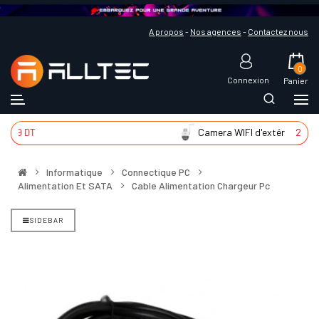
A propos
-
Nos agences
-
Contactez nous
0
Connexion
Panier
39 DT
Camera WIFI d'extér
225 DT
Informatique
Connectique PC
Alimentation Et SATA
Cable Alimentation Chargeur Pc
SIDEBAR