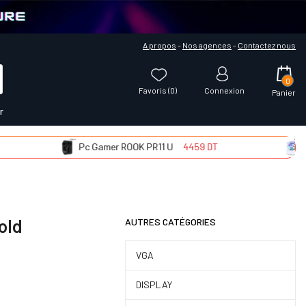
A propos
-
Nos agences
-
Contactez nous
0
Favoris (
0
)
Connexion
Panier
r
Pc Gamer ROOK PR11 U
4459 DT
Pc Gam
old
AUTRES CATÉGORIES
VGA
DISPLAY