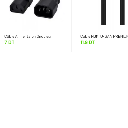
Câble Alimentaion Onduleur
Cable HDMI U-SAN PREMIUM
7 DT
11.9 DT
24k Gold 1.5M