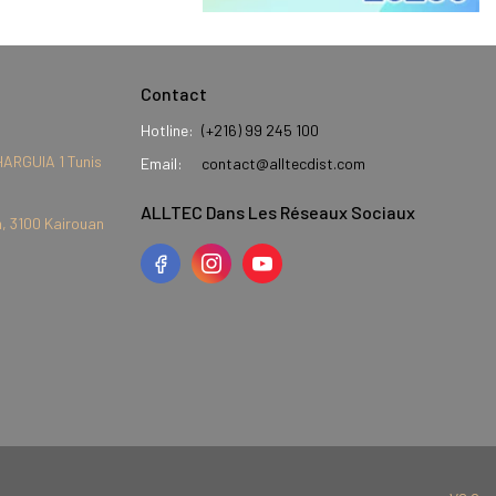
Contact
Hotline:
(+216) 99 245 100
HARGUIA 1 Tunis
Email:
contact@alltecdist.com
ALLTEC Dans Les Réseaux Sociaux
, 3100 Kairouan