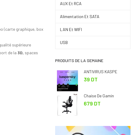
AUX Et RCA
Alimentation Et SATA
éo (carte graphique, box
LAN Et WIFI
USB
qualité supérieure
ort de la
3D,
spaces
PRODUITS DE LA SEMAINE
ANTIVIRUS KASPE
39 DT
Chaise De Gamin
679 DT