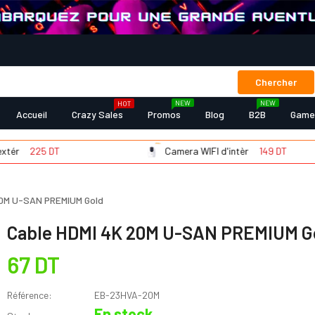
Chercher
NEW
NEW
HOT
Accueil
Crazy Sales
Promos
Blog
B2B
Game
225 DT
Camera WIFI d'intèr
149 DT
20M U-SAN PREMIUM Gold
Cable HDMI 4K 20M U-SAN PREMIUM G
67 DT
Référence:
EB-23HVA-20M
En stock