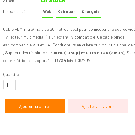
Stock:
Disponibilité:
Web
Kairouan
Charguia
Câble HDMI mâle/mâle de 20 mètres idéal pour connecter une source vid
TV, lecteur multimédia...) à un écran/TV compatible. Ce câble blindé
est compatible
2.0
et
1.4
, Conducteurs en cuivre pur, pour un signal de 
, Support des résolutions
Full HD (1080p) et Ultra HD 4K (2160p),
Supp
colorimétriques supportés :
16/24 bit
RGB/YUV
Quantité