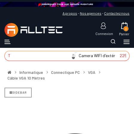
A propos
-
Nos agences
-
Contactez nous
0
Connexion
Panier
DT
Camera WIFI d'extér
225 DT
Informatique
Connectique PC
VGA
Câble VGA 10 Mètres
SIDEBAR