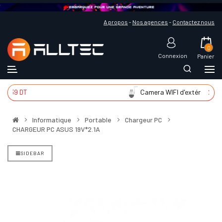
A propos
-
Nos agences
-
Contactez nous
0
Connexion
Panier
139 DT
Camera WIFI d'extér
225 DT
Informatique
Portable
Chargeur PC
CHARGEUR PC ASUS 19V*2.1A
SIDEBAR