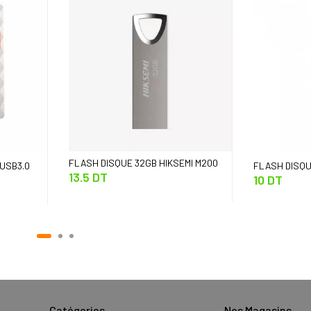
FLASH DISQUE 32GB HIKSEMI M200
USB3.0
FLASH DISQU
13.5 DT
3.0
10 DT
USB2.0
Catégories
Nos Magasins