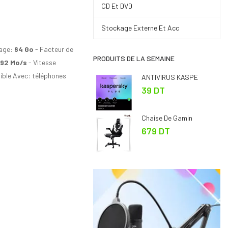
CD Et DVD
Stockage Externe Et Acc
age:
64 Go
- Facteur de
PRODUITS DE LA SEMAINE
 92 Mo/s
- Vitesse
tible Avec: téléphones
ANTIVIRUS KASPE
39 DT
Chaise De Gamin
679 DT