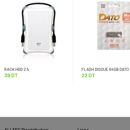
RACK HDD 2.5
FLASH DISQUE 64GB DATO 
39 DT
22 DT
ALLTEC Disctribution
Liens