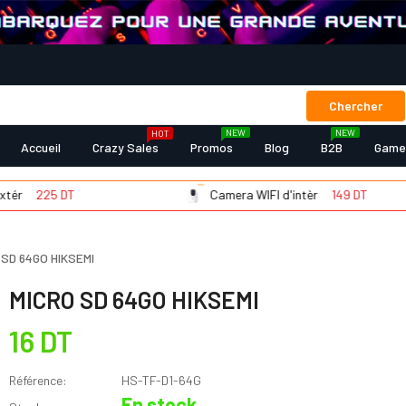
Chercher
NEW
NEW
HOT
Accueil
Crazy Sales
Promos
Blog
B2B
Game
225 DT
Camera WIFI d'intèr
149 DT
 SD 64GO HIKSEMI
MICRO SD 64GO HIKSEMI
16 DT
Référence:
HS-TF-D1-64G
En stock