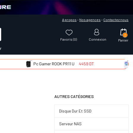
A propos
-
Nos agences
-
Contactez nous
0
Favoris (
0
)
Connexion
Panier
r
Pc Gamer ROOK PR11 U
4459 DT
Pc Gam
AUTRES CATÉGORIES
Disque Dur Et SSD
Serveur NAS