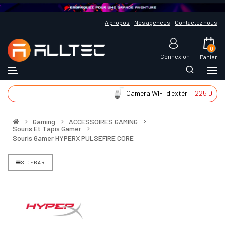
A propos
-
Nos agences
-
Contactez nous
0
Connexion
Panier
T
Camera WIFI d'extér
225 DT
Gaming
ACCESSOIRES GAMING
Souris Et Tapis Gamer
Souris Gamer HYPERX PULSEFIRE CORE
SIDEBAR