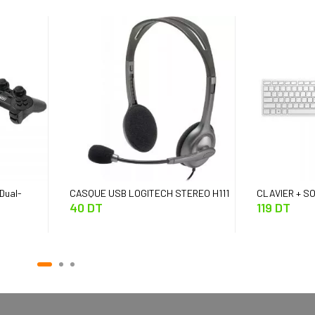
Dual-
CASQUE USB LOGITECH STEREO H111
CLAVIER + SO
40 DT
119 DT
KM5221W AZ