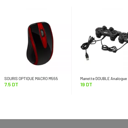
SOURIS OPTIQUE MACRO M555
Manette DOUBLE Analogue 
7.5 DT
19 DT
Shock USB-2082