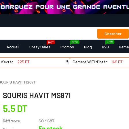
Chercher
NEW
NEW
HOT
Accueil
Crazy Sales
Promos
Blog
B2B
Game
ér
225 DT
Camera WIFI d'intèr
149 DT
SOURIS HAVIT MS871
SOURIS HAVIT MS871
5.5 DT
Référence:
SO MS871
En stock