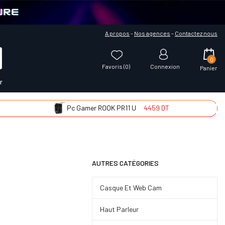
A propos
-
Nos agences
-
Contactez nous
0
Favoris (
0
)
Connexion
Panier
r
Pc Gamer ROOK PR11 U
4459 DT
Pc
AUTRES CATÉGORIES
Casque Et Web Cam
Haut Parleur