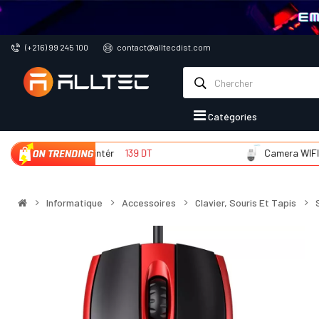
(+216) 99 245 100
contact@alltecdist.com
Catégories
Camera WIFI d'intér
139 DT
Camera WIFI d'ext
Informatique
Accessoires
Clavier, Souris Et Tapis