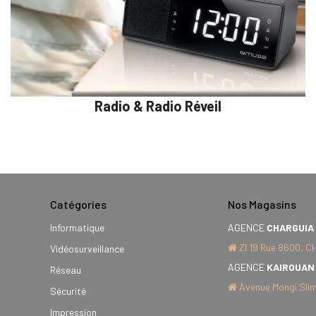
Radio & Radio Réveil
Catégories
Nos Magasins
Informatique
AGENCE
CHARGUIA
ZI 19 Rue 8600, C
Vidéosurveillance
AGENCE
KAIROUAN
Réseau
Avenue Mongi Slim
Sécurité
Impression