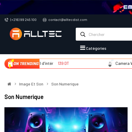
(+216) 99 245 100
contact@alltecdist.com
Catégories
Camera WIFI d'intér
139 DT
Camera WIFI d
Image Et Son
Son Numerique
Son Numerique