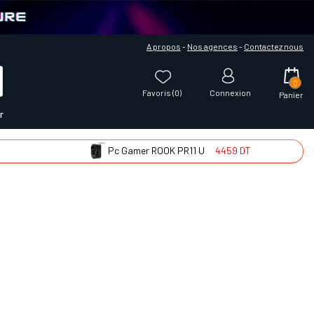
A propos
-
Nos agences
-
Contactez nous
0
Favoris (
0
)
Connexion
Panier
r
Pc Gamer ROOK PR11 U
4459 DT