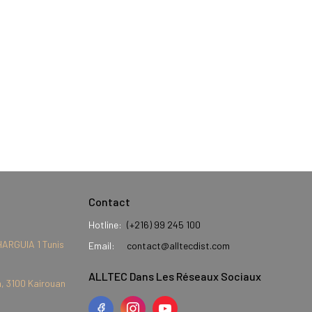
Contact
Hotline:
(+216) 99 245 100
HARGUIA 1 Tunis
Email:
contact@alltecdist.com
ALLTEC Dans Les Réseaux Sociaux
, 3100 Kairouan