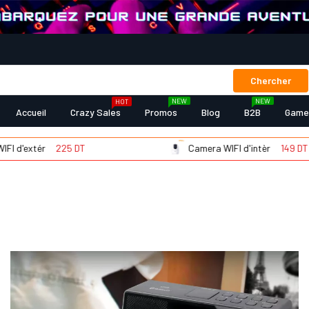
Chercher
NEW
NEW
HOT
Accueil
Crazy Sales
Promos
Blog
B2B
Game
'extér
225 DT
Camera WIFI d'intèr
149 DT