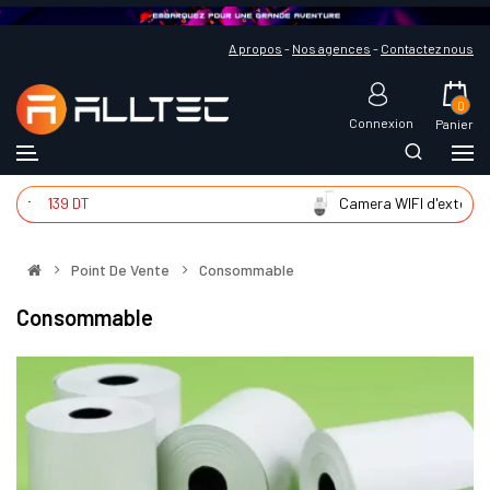
A propos
-
Nos agences
-
Contactez nous
0
Connexion
Panier
ntér
139 DT
Camera WIFI d'extér
2
Point De Vente
Consommable
Consommable