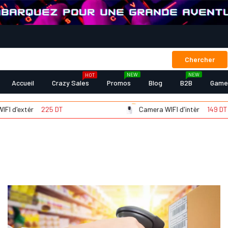
Chercher
NEW
NEW
HOT
Accueil
Crazy Sales
Promos
Blog
B2B
Game
d'extér
225 DT
Camera WIFI d'intèr
149 DT