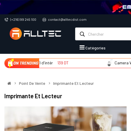
(+216) 99 245 100
contact@alltecdist.com
Catégories
Camera WIFI d'intér
139 DT
Camera WIFI 
Point De Vente
Imprimante Et Lecteur
Imprimante Et Lecteur