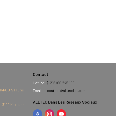
Contact
Hotline:
(+216) 99 245 100
HARGUIA 1 Tunis
Email:
contact@alltecdist.com
ALLTEC Dans Les Réseaux Sociaux
, 3100 Kairouan