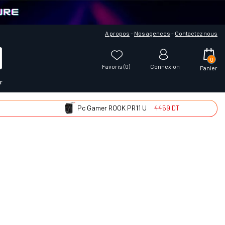
A propos
-
Nos agences
-
Contactez nous
0
Favoris (
0
)
Connexion
Panier
r
Pc Gamer ROOK PR11 U
4459 DT