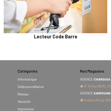
Lecteur Code Barre
Catégories
Nos Magasins
Informatique
AGENCE
CHARGUIA
ZI 19 Rue 8600, C
Vidéosurveillance
AGENCE
KAIROUAN
Réseau
Avenue Mongi Slim
Sécurité
Impression