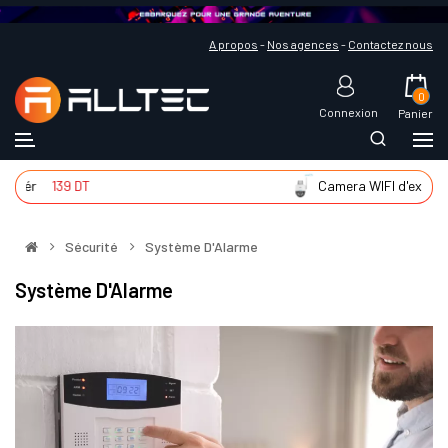
A propos
-
Nos agences
-
Contactez nous
0
Connexion
Panier
ntér
139 DT
Camera WIFI d'extér
2
Sécurité
Système D'Alarme
Système D'Alarme