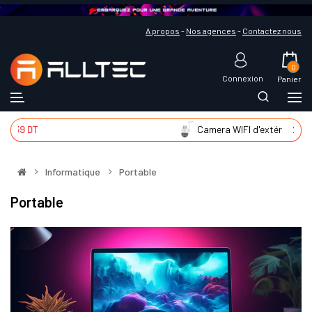
A propos
-
Nos agences
-
Contactez nous
0
Connexion
Panier
T
Camera WIFI d'extér
225 DT
Informatique
Portable
Portable