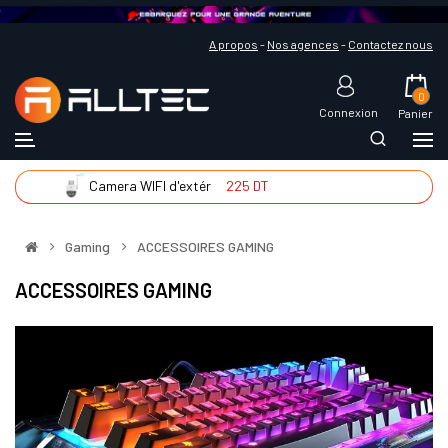
A propos
-
Nos agences
-
Contactez nous
0
Connexion
Panier
Camera WIFI d'extér
225 DT
Gaming
ACCESSOIRES GAMING
ACCESSOIRES GAMING