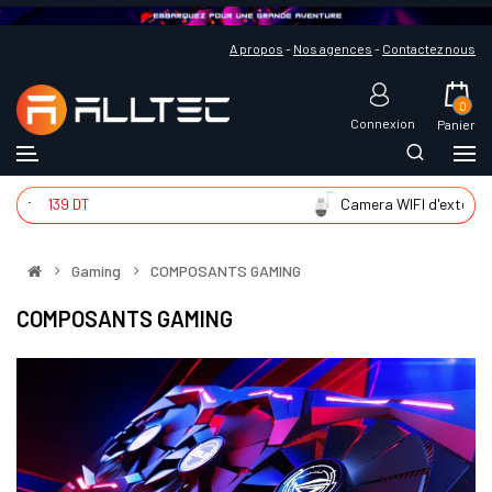
A propos
-
Nos agences
-
Contactez nous
0
Connexion
Panier
139 DT
Camera WIFI d'extér
225 D
Gaming
COMPOSANTS GAMING
COMPOSANTS GAMING