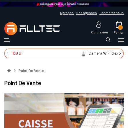
A propos
-
Nos agences
-
Contactez nous
0
Connexion
Panier
139 DT
Camera WIFI d'extér
225 
Point De Vente
Point De Vente