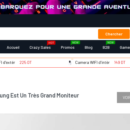
Chercher
NEW
NEW
HOT
Accueil
Crazy Sales
Promos
Blog
B2B
Game
225 DT
Camera WIFI d'intèr
149 DT
ng Est Un Très Grand Moniteur
VOI