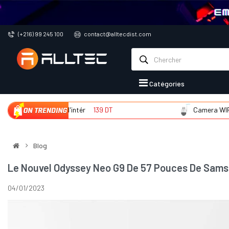
(+216) 99 245 100
contact@alltecdist.com
Catégories
amera WIFI d'intér
139 DT
Camera WIFI d'extér
Blog
Le Nouvel Odyssey Neo G9 De 57 Pouces De Samsu
04/01/2023