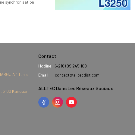
une synchronisation
Contact
Hotline:
(+216) 99 245 100
HARGUIA 1 Tunis
Email:
contact@alltecdist.com
ALLTEC Dans Les Réseaux Sociaux
, 3100 Kairouan