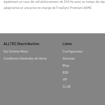
également un taux de rafraîchissement de 240 Hz avec un temps de répon
adaptative et une prise en charge de FreeSync Premium d’AMD.
ALLTEC Disctribution
Liens
Qui Somme-Nous
Configurateur
Conditions Générales de Vente
Services
Blog
B2B
VIP
CLUB