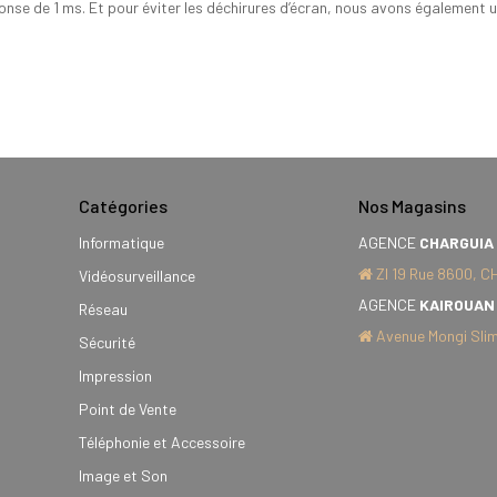
se de 1 ms. Et pour éviter les déchirures d’écran, nous avons également 
Catégories
Nos Magasins
Informatique
AGENCE
CHARGUIA
ZI 19 Rue 8600, C
Vidéosurveillance
AGENCE
KAIROUAN
Réseau
Avenue Mongi Slim
Sécurité
Impression
Point de Vente
Téléphonie et Accessoire
Image et Son