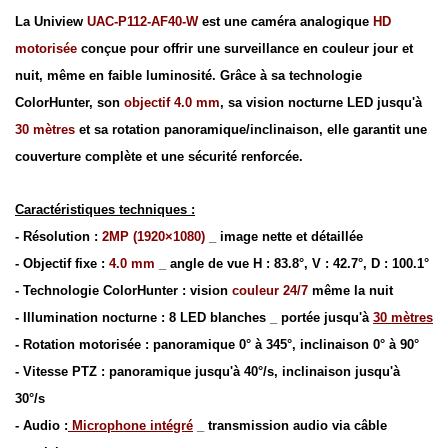
La Uniview
UAC-P112-AF40-W
est une caméra analogique
HD
motorisée
conçue pour offrir une surveillance en couleur jour et
nuit, même en faible luminosité. Grâce à sa technologie
ColorHunter, son
objectif 4.0 mm
, sa vision nocturne LED jusqu'à
30 mètres
et sa rotation panoramique/inclinaison, elle garantit une
couverture complète et une sécurité renforcée.
Caractéristiques techniques :
- Résolution :
2MP
(1920×1080)
_ image nette et détaillée
- Objectif fixe :
4.0 mm
_ angle de vue H : 83.8°, V : 42.7°, D : 100.1°
- Technologie ColorHunter : vision
couleur 24/7
même la nuit
- Illumination nocturne : 8 LED blanches _ portée jusqu'à
30 mètres
- Rotation motorisée : panoramique 0° à 345°, inclinaison 0° à 90°
- Vitesse PTZ : panoramique jusqu'à 40°/s, inclinaison jusqu'à
30°/s
- Audio :
Microphone intégré
_ transmission audio via câble