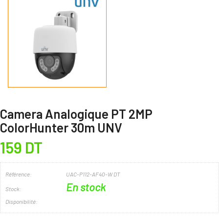
Camera Analogique PT 2MP
ColorHunter 30m UNV
159 DT
Référence:
UAC-P112-AF40-W DT
En stock
Stock:
Disponibilité: