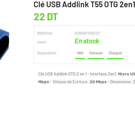
Clé USB Addlink T55 OTG 2en1
22 DT
Référence:
AD16GBT55B3 DT
En stock
Stock:
Disponibilité:
Web
Kairouan
Charguia
Clé USB Addlink OTG 2 en 1 - Interface 2en1:
Micro U
Mbps
- Vitesse de Ecriture:
20 Mbps
- Dimensions: 3