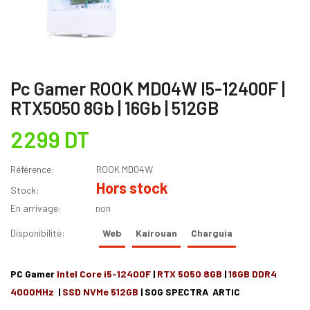
Pc Gamer ROOK MD04W I5-12400F |
RTX5050 8Gb | 16Gb | 512GB
2299 DT
Référence:
ROOK MD04W
Hors stock
Stock:
En arrivage:
non
Disponibilité:
Web
Kairouan
Charguia
PC Gamer
Intel Core i5-12400F
|
RTX 5050 8GB
|
16GB DDR4
4000MHz
|
SSD NVMe 512GB
| SOG SPECTRA ARTIC