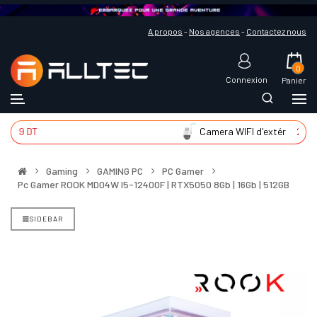
A propos
-
Nos agences
-
Contactez nous
0
Connexion
Panier
9 DT
Camera WIFI d'extér
225 DT
Gaming
GAMING PC
PC Gamer
Pc Gamer ROOK MD04W I5-12400F | RTX5050 8Gb | 16Gb | 512GB
SIDEBAR