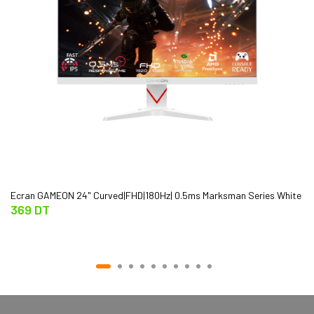
Ecran GAMEON 24" Curved|FHD|180Hz| 0.5ms Marksman Series White
369 DT