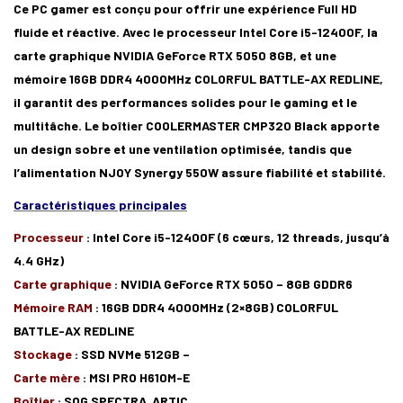
Ce PC gamer est conçu pour offrir une expérience Full HD
fluide et réactive. Avec le processeur Intel Core i5-12400F, la
carte graphique NVIDIA GeForce RTX 5050 8GB, et une
mémoire 16GB DDR4 4000MHz COLORFUL BATTLE-AX REDLINE,
il garantit des performances solides pour le gaming et le
multitâche. Le boîtier COOLERMASTER CMP320 Black apporte
un design sobre et une ventilation optimisée, tandis que
l’alimentation NJOY Synergy 550W assure fiabilité et stabilité.
Caractéristiques principales
Processeur
: Intel Core i5-12400F (6 cœurs, 12 threads, jusqu’à
4.4 GHz)
Carte graphique
: NVIDIA GeForce RTX 5050 – 8GB GDDR6
Mémoire RAM
: 16GB DDR4 4000MHz (2×8GB) COLORFUL
BATTLE-AX REDLINE
Stockage
: SSD NVMe 512GB –
Carte mère
: MSI PRO H610M-E
Boîtier
:
SOG SPECTRA ARTIC